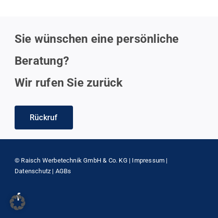
Gemeinden
Werbeagentur
Sie wünschen eine persönliche
Beratung?
Wir rufen Sie zurück
Rückruf
© Raisch Werbetechnik GmbH & Co. KG |
Impressum
|
Datenschutz
|
AGBs